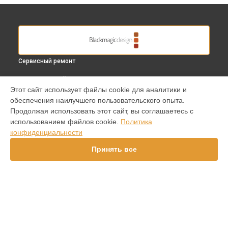
Сервисный ремонт
ВЫБЕРИ СВОЙ ГОРОД
Этот сайт использует файлы cookie для аналитики и
Замена/ремонт стабилизатора видеокамеры Micro Studio
обеспечения наилучшего пользовательского опыта.
Camera 4K Blackmagic в
Краснодаре
Продолжая использовать этот сайт, вы соглашаетесь с
Замена/ремонт стабилизатора видеокамеры Micro Studio
использованием файлов cookie.
Политика
Camera 4K Blackmagic в
Ростове-на-Дону
конфиденциальности
Замена/ремонт стабилизатора видеокамеры Micro Studio
Camera 4K Blackmagic в
Нижнем Новгороде
Принять все
Замена/ремонт стабилизатора видеокамеры Micro Studio
Camera 4K Blackmagic в
Новосибирске
Замена/ремонт стабилизатора видеокамеры Micro Studio
Camera 4K Blackmagic в
Челябинске
Замена/ремонт стабилизатора видеокамеры Micro Studio
УСТРОЙСТВА
Camera 4K Blackmagic в
Екатеринбурге
Замена/ремонт стабилизатора видеокамеры Micro Studio
Видеокамера
Camera 4K Blackmagic в
Казани